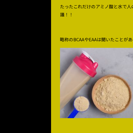
たったこれだけのアミノ酸と水で人
議！！
略称のBCAAやEAAは聞いたこと