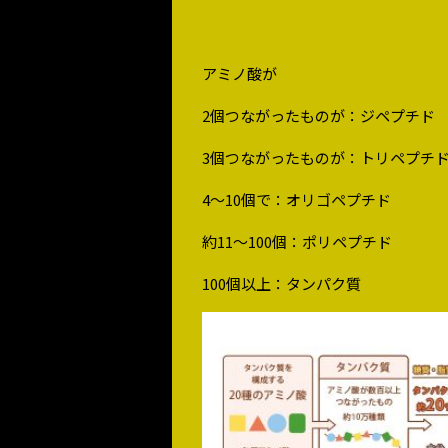
アミノ酸が
2個つながったものが：ジペプチド
3個つながったものが：トリペプチ
4～10個で：オリゴペプチド
約11～100個：ポリペプチド
100個以上：タンパク質