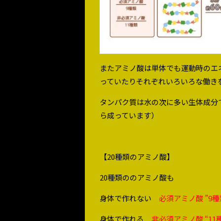
またアミノ酸は単体でも運動時のエ
っていたりそれぞれいろいろな働き
タンパク質は水の次に多い生体成分
ら成っています）
【20種類のアミノ酸】
20種類ののアミノ酸も
身体で作れない
必須アミノ酸 ”9種
身体で作れる
非必須アミノ酸 “11