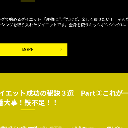
グで始めるダイエット 「運動は苦手だけど、楽しく痩せたい！」そん
クシングを取り入れたダイエットです。全身を使うキックボクシングは
MORE
イエット成功の秘訣３選 Part③これが
番大事！鉄不足！！
訣③ Part③は女性に多い鉄不足！！そう貧血です！！！ 個人的にこ