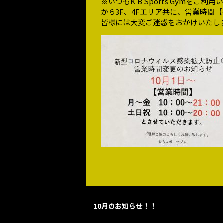
※いつもK’B Sports Gymを
から3F、4Fエリア共に、営業時間【
皆様には大変ご迷惑をおかけいたし
10月のお知らせ！！